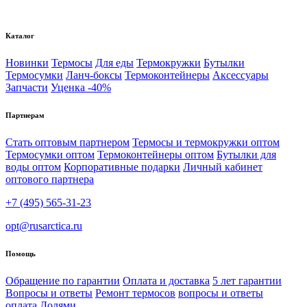
Каталог
Новинки
Термосы
Для еды
Термокружки
Бутылки
Термосумки
Ланч-боксы
Термоконтейнеры
Аксессуары
Запчасти
Уценка -40%
Партнерам
Стать оптовым партнером
Термосы и термокружки оптом
Термосумки оптом
Термоконтейнеры оптом
Бутылки для
воды оптом
Корпоративные подарки
Личный кабинет
оптового партнера
+7 (495) 565-31-23
opt@rusarctica.ru
Помощь
Обращение по гарантии
Оплата и доставка
5 лет гарантии
Вопросы и ответы
Ремонт термосов
вопросы и ответы
оплата Долями