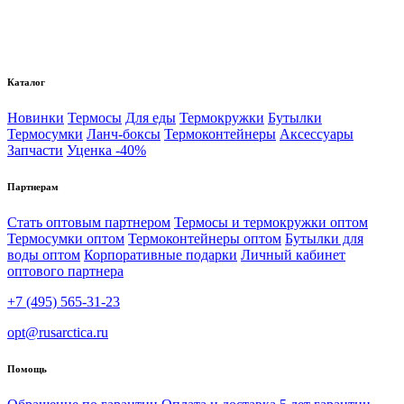
Каталог
Новинки
Термосы
Для еды
Термокружки
Бутылки
Термосумки
Ланч-боксы
Термоконтейнеры
Аксессуары
Запчасти
Уценка -40%
Партнерам
Стать оптовым партнером
Термосы и термокружки оптом
Термосумки оптом
Термоконтейнеры оптом
Бутылки для
воды оптом
Корпоративные подарки
Личный кабинет
оптового партнера
+7 (495) 565-31-23
opt@rusarctica.ru
Помощь