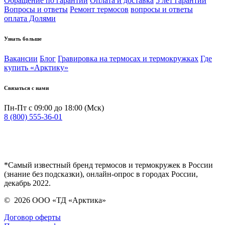
Обращение по гарантии
Оплата и доставка
5 лет гарантии
Вопросы и ответы
Ремонт термосов
вопросы и ответы
оплата Долями
Узнать больше
Вакансии
Блог
Гравировка на термосах и термокружках
Где
купить «Арктику»
Связаться с нами
Пн-Пт с 09:00 до 18:00 (Мск)
8 (800) 555-36-01
*Самый известный бренд термосов и термокружек в России
(знание без подсказки), онлайн-опрос в городах России,
декабрь 2022.
©
2026
ООО «ТД «Арктика»
Договор оферты