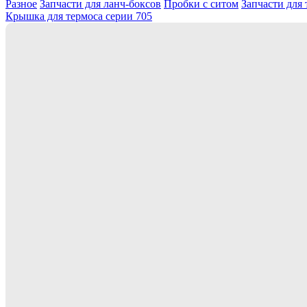
Разное
Запчасти для ланч-боксов
Пробки с ситом
Запчасти для
Крышка для термоса серии 705