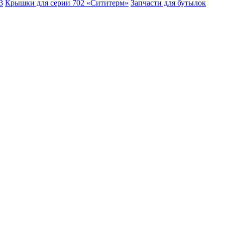
3
Крышки для серии 702 «Сититерм»
Запчасти для бутылок