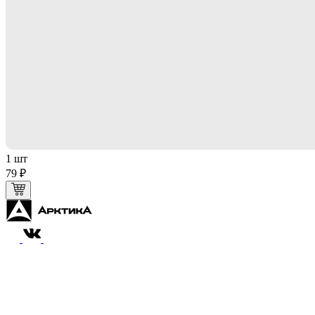
1 шт
79 ₽