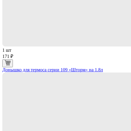
1 шт
171 ₽
Донышко для термоса серии 109 «Шторм» на 1.8л