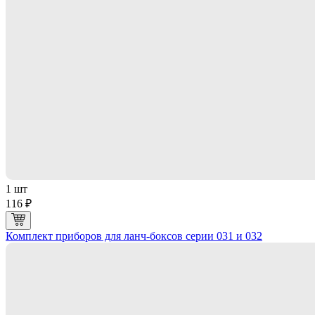
1 шт
116 ₽
Комплект приборов для ланч-боксов серии 031 и 032