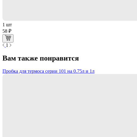
1 шт
58 ₽
1
Вам также понравится
Пробка для термоса серии 101 на 0.75л и 1л