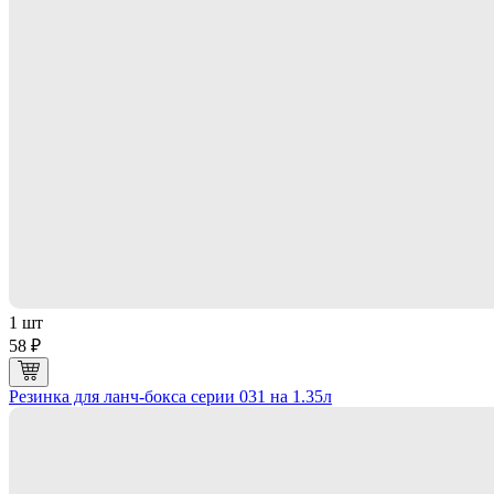
1 шт
58 ₽
Резинка для ланч-бокса серии 031 на 1.35л