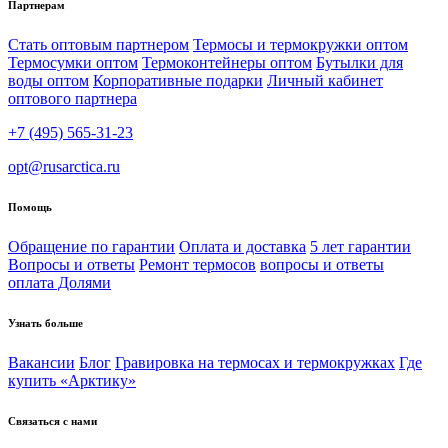
Партнерам
Стать оптовым партнером
Термосы и термокружки оптом
Термосумки оптом
Термоконтейнеры оптом
Бутылки для
воды оптом
Корпоративные подарки
Личный кабинет
оптового партнера
+7 (495) 565-31-23
opt@rusarctica.ru
Помощь
Обращение по гарантии
Оплата и доставка
5 лет гарантии
Вопросы и ответы
Ремонт термосов
вопросы и ответы
оплата Долями
Узнать больше
Вакансии
Блог
Гравировка на термосах и термокружках
Где
купить «Арктику»
Связаться с нами