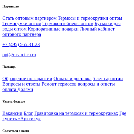
Партнерам
Стать оптовым партнером
Термосы и термокружки оптом
Термосумки оптом
Термоконтейнеры оптом
Бутылки для
воды оптом
Корпоративные подарки
Личный кабинет
оптового партнера
+7 (495) 565-31-23
opt@rusarctica.ru
Помощь
Обращение по гарантии
Оплата и доставка
5 лет гарантии
Вопросы и ответы
Ремонт термосов
вопросы и ответы
оплата Долями
Узнать больше
Вакансии
Блог
Гравировка на термосах и термокружках
Где
купить «Арктику»
Связаться с нами