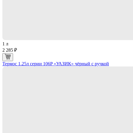
1 л
2 285 ₽
Термос 1.25л серии 106P «УАЗИК» чёрный с ручкой