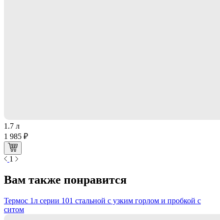
1.7 л
1 985 ₽
1
Вам также понравится
Термос 1л серии 101 стальной с узким горлом и пробкой с
ситом