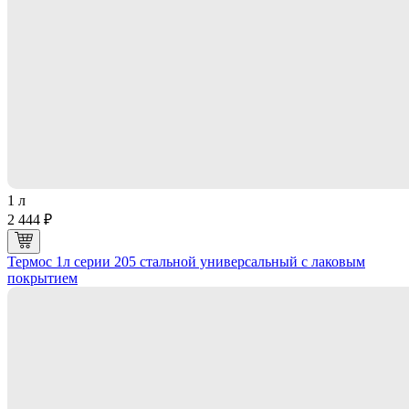
1 л
2 444 ₽
Термос 1л серии 205 стальной универсальный с лаковым
покрытием