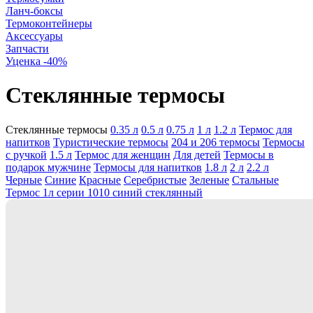
Ланч-боксы
Термоконтейнеры
Аксессуары
Запчасти
Уценка -40%
Стеклянные термосы
Стеклянные термосы
0.35 л
0.5 л
0.75 л
1 л
1.2 л
Термос для
напитков
Туристические термосы
204 и 206 термосы
Термосы
с ручкой
1.5 л
Термос для женщин
Для детей
Термосы в
подарок мужчине
Термосы для напитков
1.8 л
2 л
2.2 л
Черные
Синие
Красные
Серебристые
Зеленые
Стальные
Термос 1л серии 1010 синий стеклянный