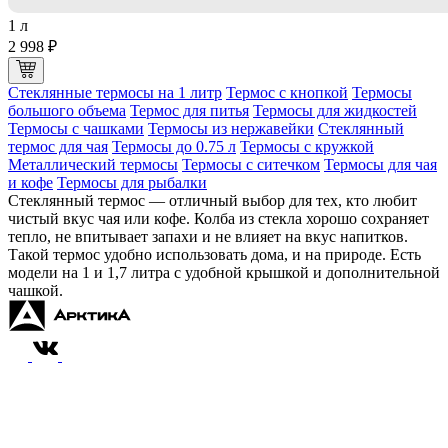
1 л
2 998 ₽
Стеклянные термосы на 1 литр
Термос с кнопкой
Термосы
большого объема
Термос для питья
Термосы для жидкостей
Термосы с чашками
Термосы из нержавейки
Стеклянный
термос для чая
Термосы до 0.75 л
Термосы с кружкой
Металлический термосы
Термосы с ситечком
Термосы для чая
и кофе
Термосы для рыбалки
Стеклянный термос — отличный выбор для тех, кто любит
чистый вкус чая или кофе. Колба из стекла хорошо сохраняет
тепло, не впитывает запахи и не влияет на вкус напитков.
Такой термос удобно использовать дома, и на природе. Есть
модели на 1 и 1,7 литра с удобной крышкой и дополнительной
чашкой.