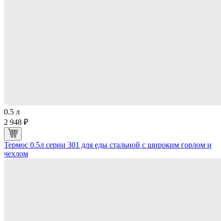
0.5 л
2 948 ₽
Термос 0.5л серии 301 для еды стальной с широким горлом и
чехлом