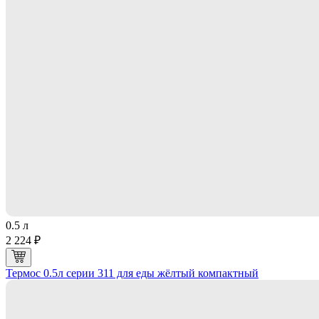
0.5 л
2 224 ₽
Термос 0.5л серии 311 для еды жёлтый компактный