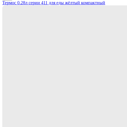
Термос 0.28л серии 411 для еды жёлтый компактный