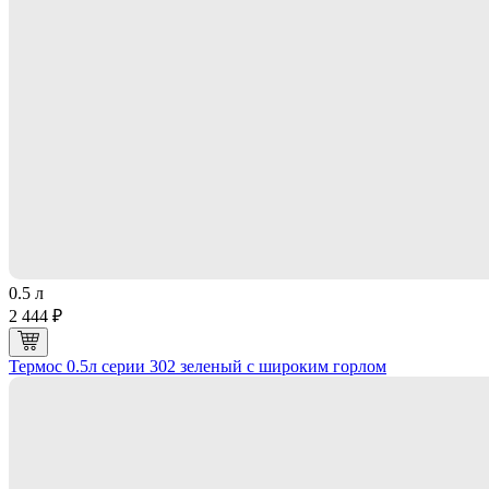
0.5 л
2 444 ₽
Термос 0.5л серии 302 зеленый с широким горлом