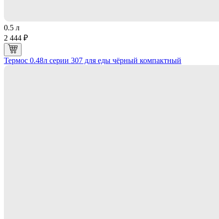
0.5 л
2 444 ₽
Термос 0.48л серии 307 для еды чёрный компактный