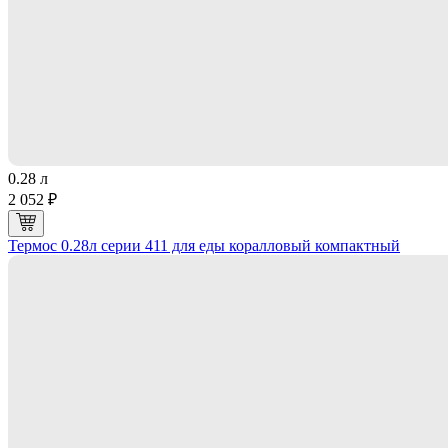
0.28 л
2 052 ₽
Термос 0.28л серии 411 для еды коралловый компактный