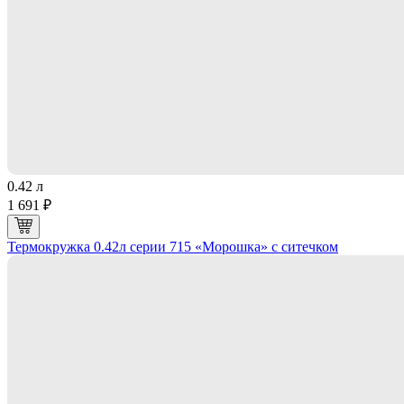
0.42 л
1 691 ₽
Термокружка 0.42л серии 715 «Морошка» с ситечком