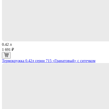
0.42 л
1 691 ₽
Термокружка 0.42л серии 715 «Гранатовый» с ситечком