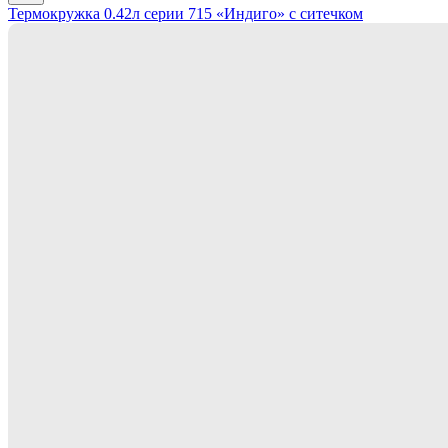
Термокружка 0.42л серии 715 «Индиго» с ситечком