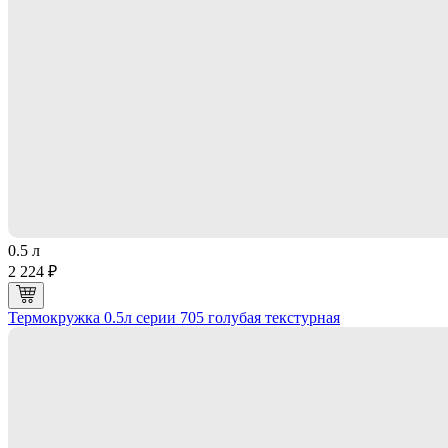
0.5 л
2 224 ₽
Термокружка 0.5л серии 705 голубая текстурная