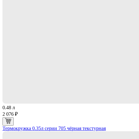
0.48 л
2 076 ₽
Термокружка 0.35л серии 705 чёрная текстурная