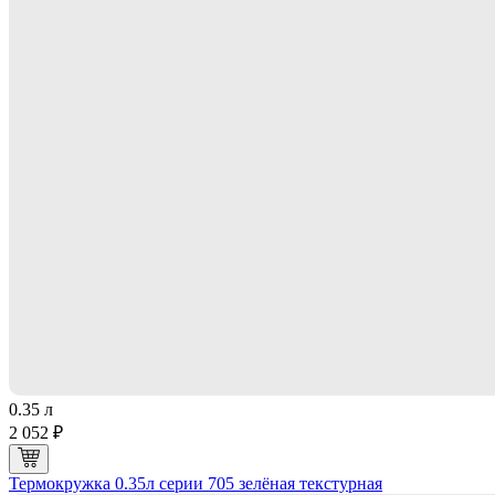
0.35 л
2 052 ₽
Термокружка 0.35л серии 705 зелёная текстурная