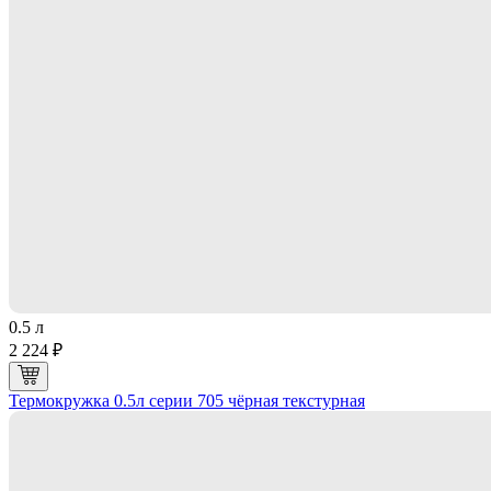
0.5 л
2 224 ₽
Термокружка 0.5л серии 705 чёрная текстурная