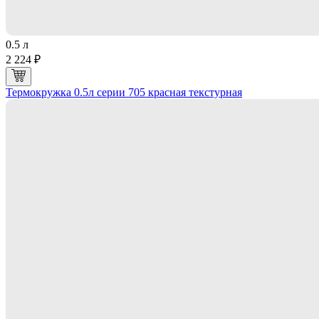
0.5 л
2 224 ₽
Термокружка 0.5л серии 705 красная текстурная