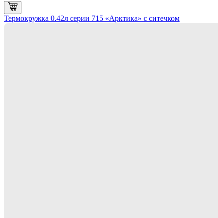
Термокружка 0.42л серии 715 «Арктика» с ситечком