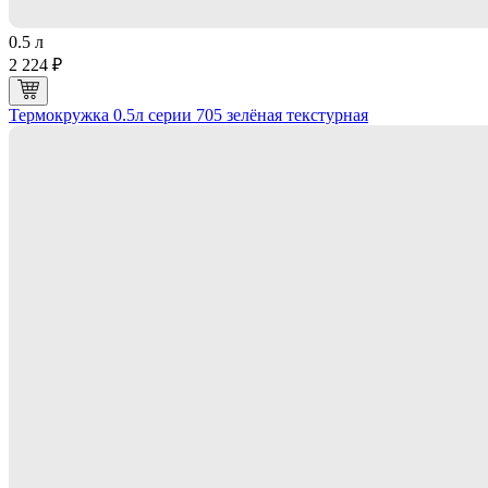
0.5 л
2 224 ₽
Термокружка 0.5л серии 705 зелёная текстурная