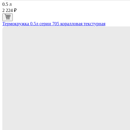
0.5 л
2 224 ₽
Термокружка 0.5л серии 705 коралловая текстурная