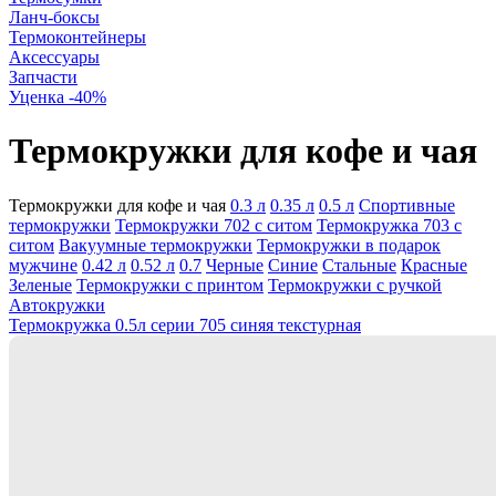
Ланч-боксы
Термоконтейнеры
Аксессуары
Запчасти
Уценка -40%
Термокружки для кофе и чая
Термокружки для кофе и чая
0.3 л
0.35 л
0.5 л
Cпортивные
термокружки
Термокружки 702 с ситом
Термокружка 703 с
ситом
Вакуумные термокружки
Термокружки в подарок
мужчине
0.42 л
0.52 л
0.7
Черные
Синие
Стальные
Красные
Зеленые
Термокружки с принтом
Термокружки с ручкой
Автокружки
Термокружка 0.5л серии 705 синяя текстурная