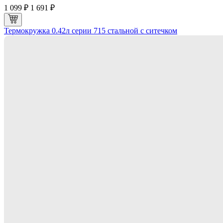
1 099 ₽
1 691 ₽
Термокружка 0.42л серии 715 стальной с ситечком