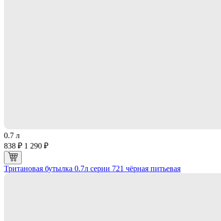
0.7 л
838 ₽
1 290 ₽
Тритановая бутылка 0.7л серии 721 чёрная питьевая