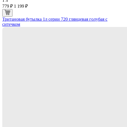
1 л
779 ₽
1 199 ₽
Тритановая бутылка 1л серии 720 глянцевая голубая с
ситечком