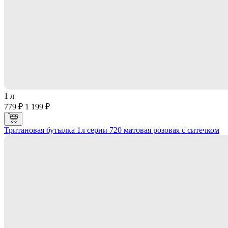
1 л
779 ₽
1 199 ₽
Тритановая бутылка 1л серии 720 матовая розовая с ситечком