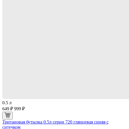
0.5 л
649 ₽
999 ₽
Тритановая бутылка 0.5л серии 720 глянцевая синяя с
ситечком