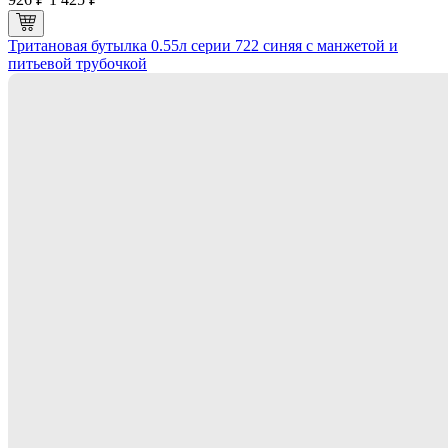
Тритановая бутылка 0.55л серии 722 синяя с манжетой и
питьевой трубочкой