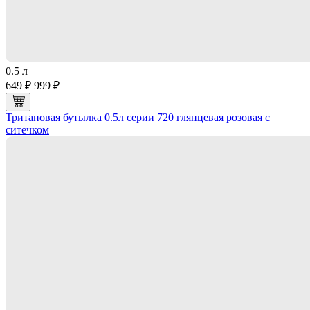
0.5 л
649 ₽
999 ₽
Тритановая бутылка 0.5л серии 720 глянцевая розовая с
ситечком