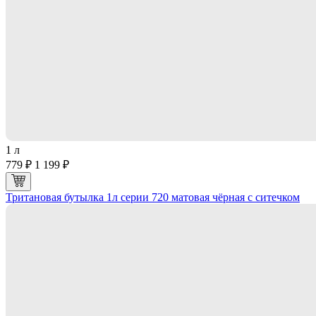
1 л
779 ₽
1 199 ₽
Тритановая бутылка 1л серии 720 матовая чёрная с ситечком