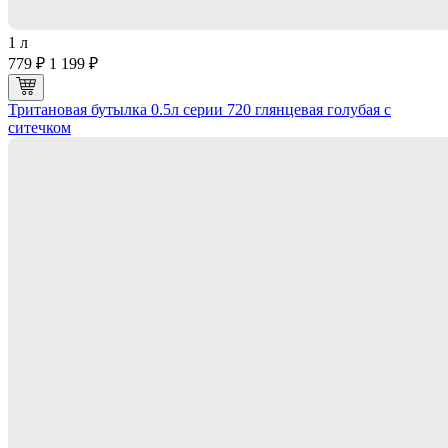
1 л
779 ₽
1 199 ₽
Тритановая бутылка 0.5л серии 720 глянцевая голубая с
ситечком