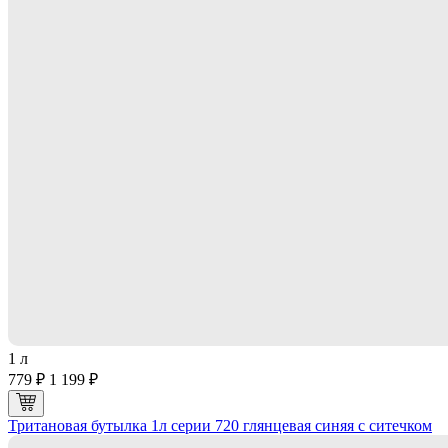
1 л
779 ₽
1 199 ₽
Тритановая бутылка 1л серии 720 глянцевая синяя с ситечком