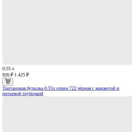
0.55 л
926 ₽
1 425 ₽
Тритановая бутылка 0.55л серии 722 чёрная с манжетой и
питьевой трубочкой