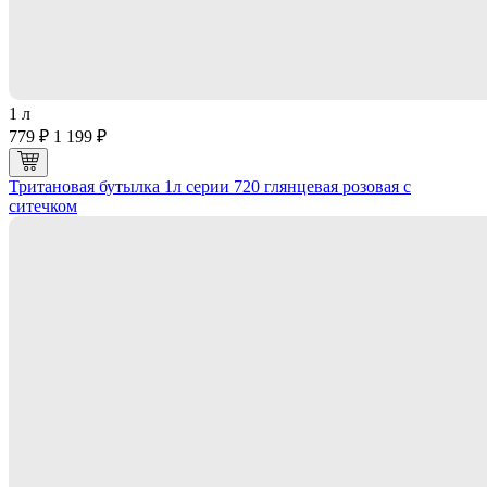
1 л
779 ₽
1 199 ₽
Тритановая бутылка 1л серии 720 глянцевая розовая с
ситечком