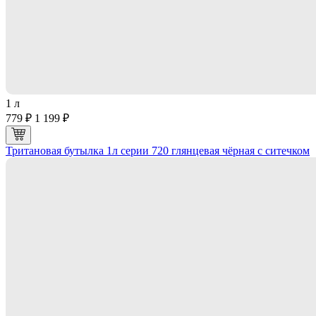
1 л
779 ₽
1 199 ₽
Тритановая бутылка 1л серии 720 глянцевая чёрная с ситечком