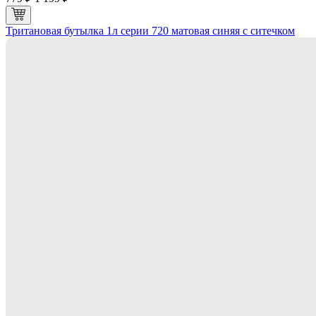
Тритановая бутылка 1л серии 720 матовая синяя с ситечком