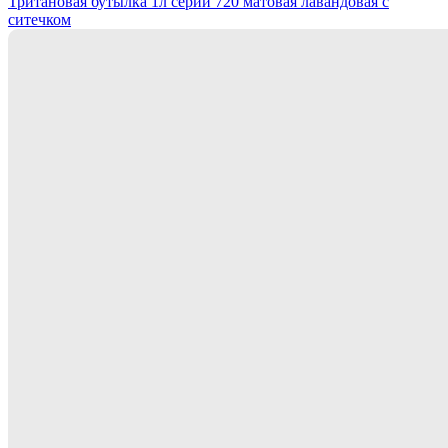
Тритановая бутылка 1л серии 720 матовая лавандовая с
ситечком