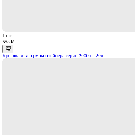
1 шт
558 ₽
Крышка для термоконтейнера серии 2000 на 20л