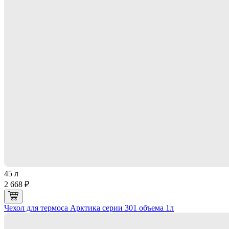
45 л
2 668 ₽
Чехол для термоса Арктика серии 301 объема 1л