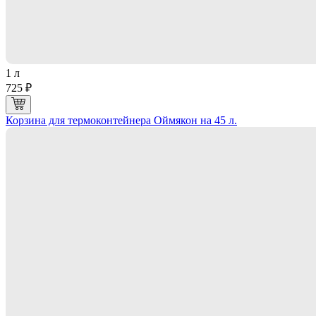
1 л
725 ₽
Корзина для термоконтейнера Оймякон на 45 л.