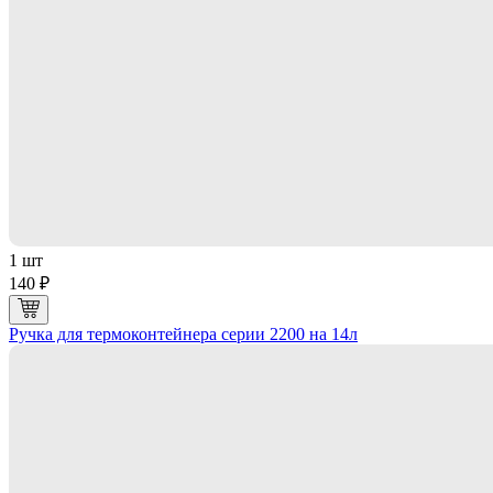
1 шт
140 ₽
Ручка для термоконтейнера серии 2200 на 14л