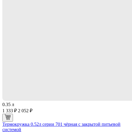
0.35 л
1 333 ₽
2 052 ₽
Термокружка 0.52л серии 701 чёрная с закрытой питьевой
системой