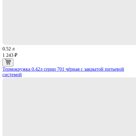
0.52 л
1 243 ₽
Термокружка 0.42л серии 701 чёрная с закрытой питьевой
системой