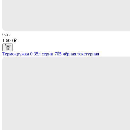
0.5 л
1 600 ₽
Термокружка 0.35л серии 705 чёрная текстурная