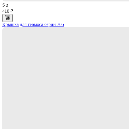
S л
410 ₽
Крышка для термоса серии 705