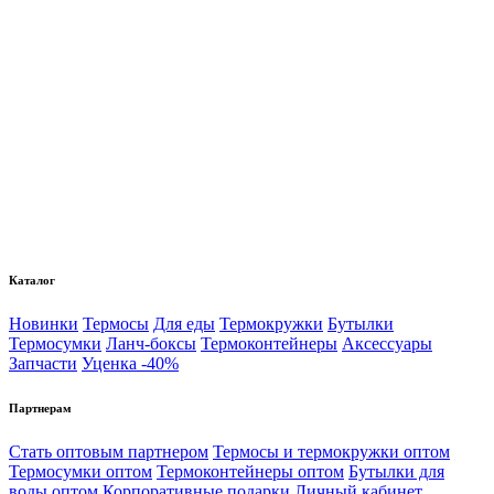
Каталог
Новинки
Термосы
Для еды
Термокружки
Бутылки
Термосумки
Ланч-боксы
Термоконтейнеры
Аксессуары
Запчасти
Уценка -40%
Партнерам
Стать оптовым партнером
Термосы и термокружки оптом
Термосумки оптом
Термоконтейнеры оптом
Бутылки для
воды оптом
Корпоративные подарки
Личный кабинет