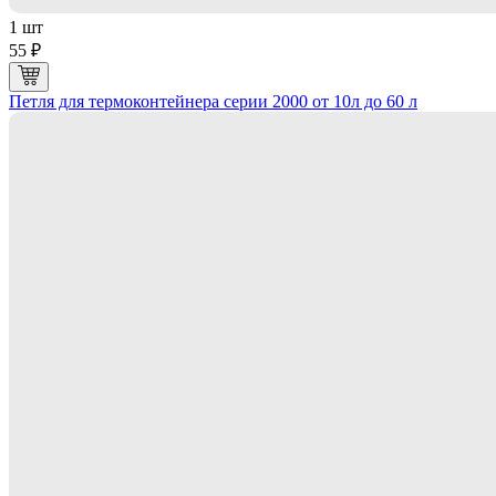
1 шт
55 ₽
Петля для термоконтейнера серии 2000 от 10л до 60 л