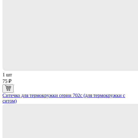
1 шт
75 ₽
Ситечко для термокружки серии 702с (для термокружки с
ситом)