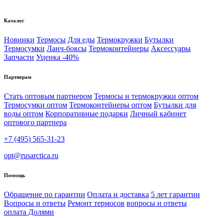
Каталог
Новинки
Термосы
Для еды
Термокружки
Бутылки
Термосумки
Ланч-боксы
Термоконтейнеры
Аксессуары
Запчасти
Уценка -40%
Партнерам
Стать оптовым партнером
Термосы и термокружки оптом
Термосумки оптом
Термоконтейнеры оптом
Бутылки для
воды оптом
Корпоративные подарки
Личный кабинет
оптового партнера
+7 (495) 565-31-23
opt@rusarctica.ru
Помощь
Обращение по гарантии
Оплата и доставка
5 лет гарантии
Вопросы и ответы
Ремонт термосов
вопросы и ответы
оплата Долями