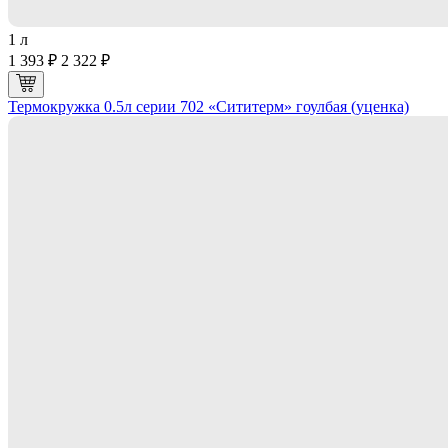
1 л
1 393 ₽
2 322 ₽
Термокружка 0.5л серии 702 «Сититерм» гоулбая (уценка)