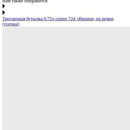
Вам также понравится
Тритановая бутылка 0.75л серии 724 «Вишня» на ремне
(уценка)