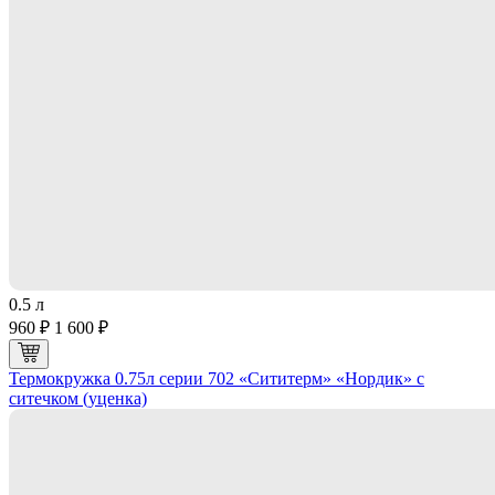
0.5 л
960 ₽
1 600 ₽
Термокружка 0.75л серии 702 «Сититерм» «Нордик» с
ситечком (уценка)