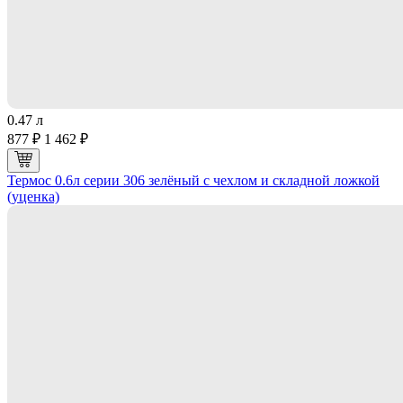
0.47 л
877 ₽
1 462 ₽
Термос 0.6л серии 306 зелёный с чехлом и складной ложкой
(уценка)