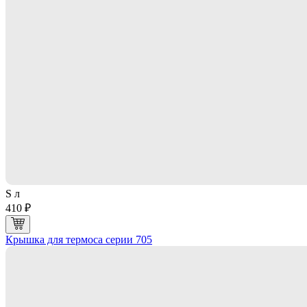
S л
410 ₽
Крышка для термоса серии 705