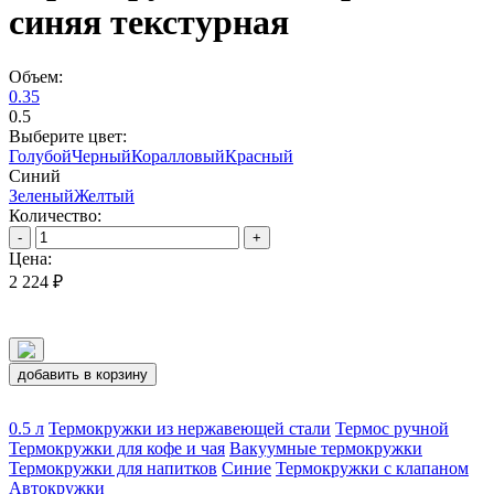
синяя текстурная
Объем:
0.35
0.5
Выберите цвет:
Голубой
Черный
Коралловый
Красный
Синий
Зеленый
Желтый
Количество:
-
+
Цена:
2 224 ₽
добавить в корзину
0.5 л
Термокружки из нержавеющей стали
Термос ручной
Термокружки для кофе и чая
Вакуумные термокружки
Термокружки для напитков
Синие
Термокружки с клапаном
Автокружки