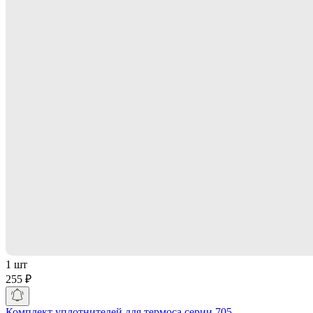
1 шт
255 ₽
Комплект уплотнителей для термоса серии 705