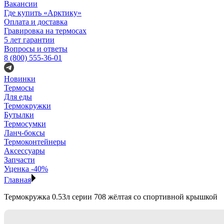
Вакансии
Где купить «Арктику»
Оплата и доставка
Гравировка на термосах
5 лет гарантии
Вопросы и ответы
8 (800) 555-36-01
Новинки
Термосы
Для еды
Термокружки
Бутылки
Термосумки
Ланч-боксы
Термоконтейнеры
Аксессуары
Запчасти
Уценка -40%
Главная
Термокружка 0.53л серии 708 жёлтая со спортивной крышкой