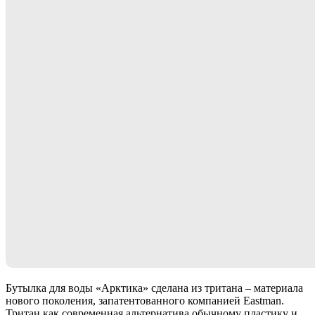
Бутылка для воды «Арктика» сделана из тритана – материала
нового поколения, запатентованного компанией Eastman.
Тритан как современная альтернатива обычному пластику и