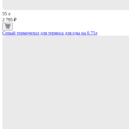
55 л
2 795 ₽
Серый термочехол для термоса для еды на 0.75л