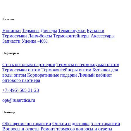
Каталог
Новинки
Термосы
Для еды
Термокружки
Бутылки
Термосумки
Ланч-боксы
Термоконтейнеры
Аксессуары
Запчасти
Уценка -40%
Партнерам
Стать оптовым партнером
Термосы и термокружки оптом
Термосумки оптом
Термоконтейнеры оптом
Бутылки для
воды оптом
Корпоративные подарки
Личный кабинет
оптового партнера
+7 (495) 565-31-23
opt@rusarctica.ru
Помощь
Обращение по гарантии
Оплата и доставка
5 лет гарантии
Вопросы и ответы
Ремонт термосов
вопросы и ответы