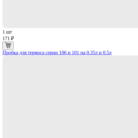
1 шт
171 ₽
Пробка для термоса серии 106 и 101 на 0.35л и 0.5л