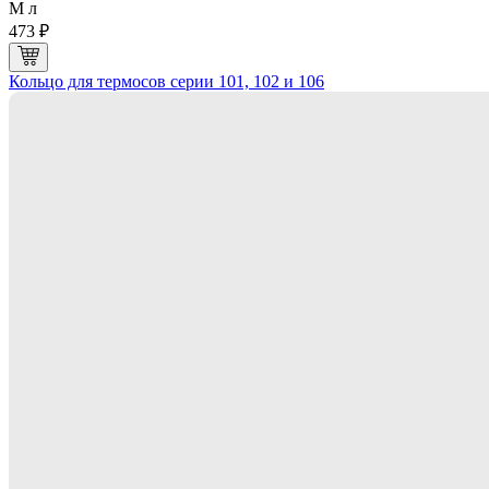
M л
473 ₽
Кольцо для термосов серии 101, 102 и 106