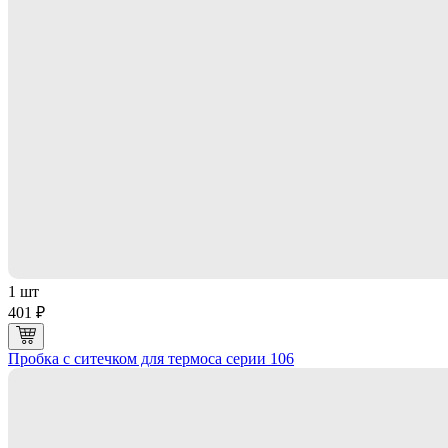
1 шт
401 ₽
Пробка с ситечком для термоса серии 106