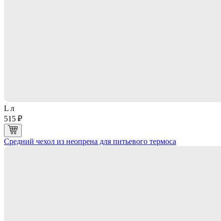
L л
515 ₽
Средний чехол из неопрена для питьевого термоса