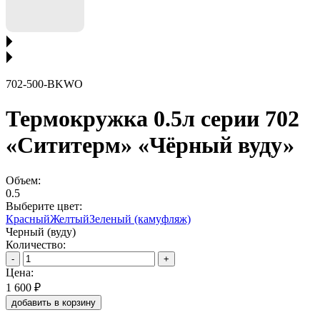
702-500-BKWO
Термокружка 0.5л серии 702
«Сититерм» «Чёрный вуду»
Объем:
0.5
Выберите цвет:
Красный
Желтый
Зеленый (камуфляж)
Черный (вуду)
Количество:
-
+
Цена:
1 600 ₽
добавить в корзину