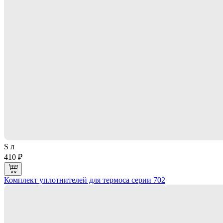
S л
410 ₽
Комплект уплотнителей для термоса серии 702