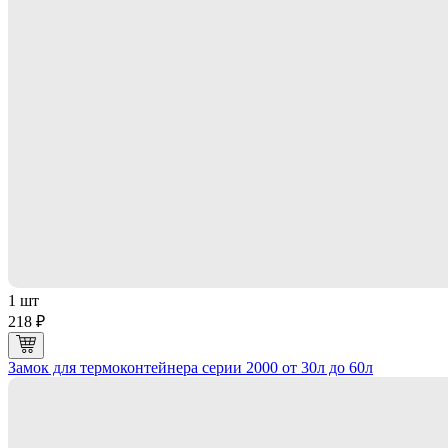
1 шт
218 ₽
Замок для термоконтейнера серии 2000 от 30л до 60л