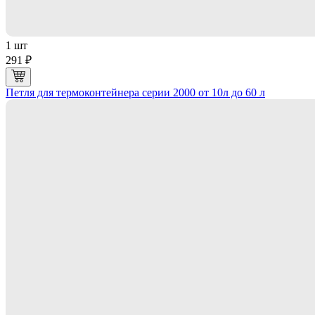
1 шт
291 ₽
Петля для термоконтейнера серии 2000 от 10л до 60 л