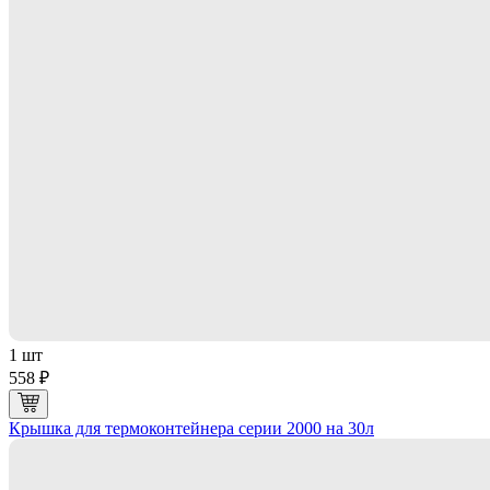
1 шт
558 ₽
Крышка для термоконтейнера серии 2000 на 30л