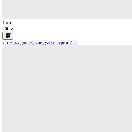
1 шт
200 ₽
Ситечко для термокружки серии 715