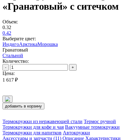
«Гранатовый» с ситечком
Объем:
0.32
0.42
Выберите цвет:
Индиго
Арктика
Морошка
Гранатовый
Стальной
Количество:
-
+
Цена:
1 617 ₽
добавить в корзину
Термокружки из нержавеющей стали
Термос ручной
Термокружки для кофе и чая
Вакуумные термокружки
Термокружки для напитков
Автокружки
Аксессуары и запчасти (11)
Описание
Характеристики