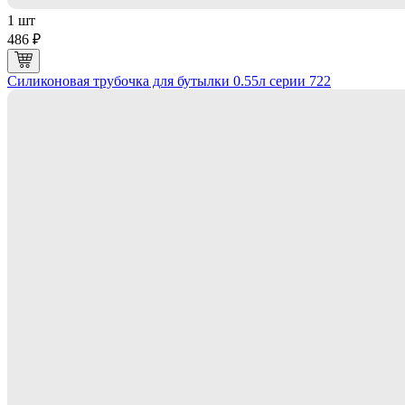
1 шт
486 ₽
Силиконовая трубочка для бутылки 0.55л серии 722