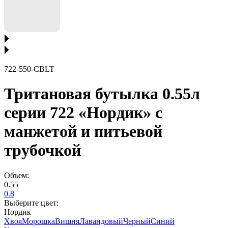
722-550-CBLT
Тритановая бутылка 0.55л
серии 722 «Нордик» с
манжетой и питьевой
трубочкой
Объем:
0.55
0.8
Выберите цвет:
Нордик
Хвоя
Морошка
Вишня
Лавандовый
Черный
Синий