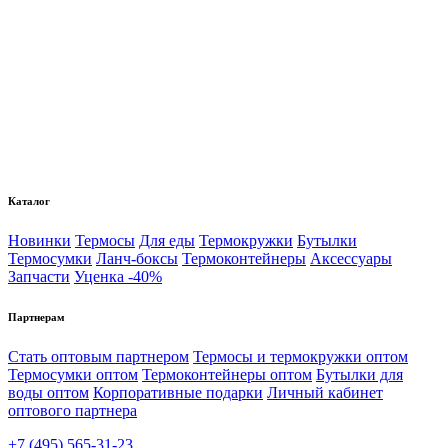
Каталог
Новинки
Термосы
Для еды
Термокружки
Бутылки
Термосумки
Ланч-боксы
Термоконтейнеры
Аксессуары
Запчасти
Уценка -40%
Партнерам
Стать оптовым партнером
Термосы и термокружки оптом
Термосумки оптом
Термоконтейнеры оптом
Бутылки для
воды оптом
Корпоративные подарки
Личный кабинет
оптового партнера
+7 (495) 565-31-23