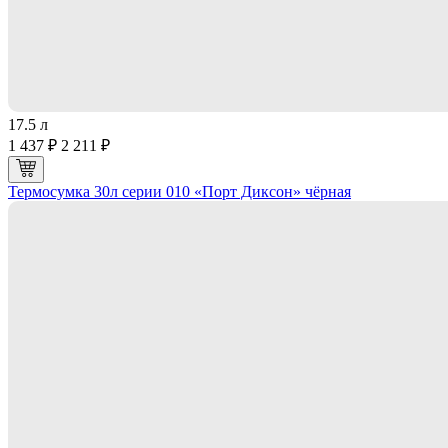
17.5 л
1 437 ₽
2 211 ₽
Термосумка 30л серии 010 «Порт Диксон» чёрная