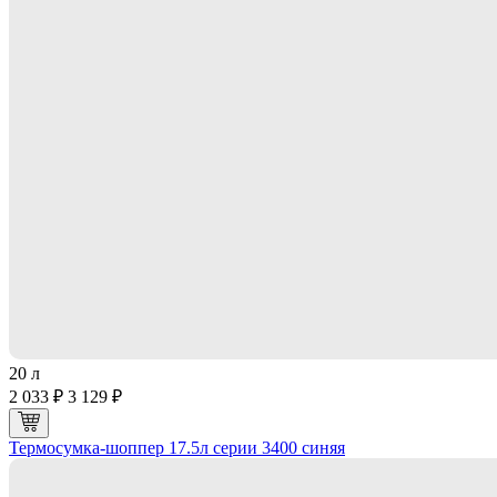
20 л
2 033 ₽
3 129 ₽
Термосумка-шоппер 17.5л серии 3400 синяя