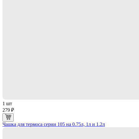
1 шт
279 ₽
Чашка для термоса серии 105 на 0.75л, 1л и 1.2л