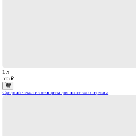
L л
515 ₽
Средний чехол из неопрена для питьевого термоса