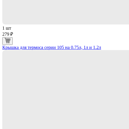
1 шт
279 ₽
Крышка для термоса серии 105 на 0.75л, 1л и 1.2л