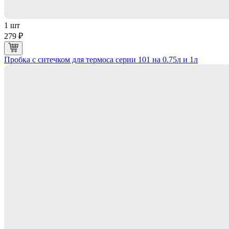
1 шт
279 ₽
Пробка с ситечком для термоса серии 101 на 0.75л и 1л