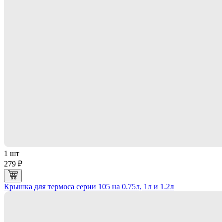
1 шт
279 ₽
Крышка для термоса серии 105 на 0.75л, 1л и 1.2л