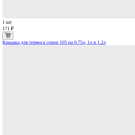
1 шт
171 ₽
Крышка для термоса серии 105 на 0.75л, 1л и 1.2л