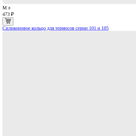
M л
473 ₽
Силиконовое кольцо для термосов серии 101 и 105