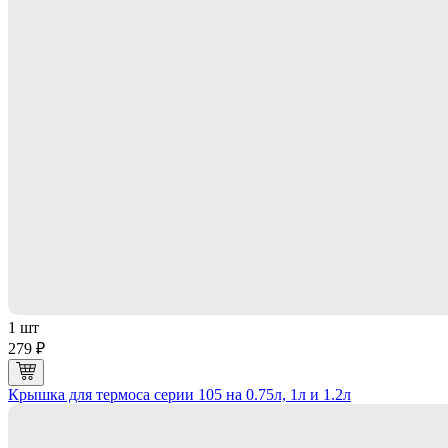
1 шт
279 ₽
Крышка для термоса серии 105 на 0.75л, 1л и 1.2л