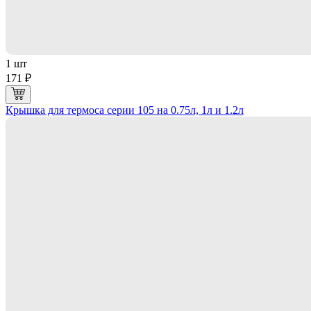
1 шт
171 ₽
Крышка для термоса серии 105 на 0.75л, 1л и 1.2л