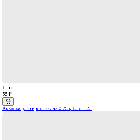
1 шт
55 ₽
Крышка для серии 105 на 0.75л, 1л и 1.2л