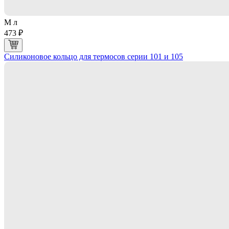
M л
473 ₽
Силиконовое кольцо для термосов серии 101 и 105