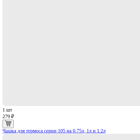
1 шт
279 ₽
Чашка для термоса серии 105 на 0.75л, 1л и 1.2л