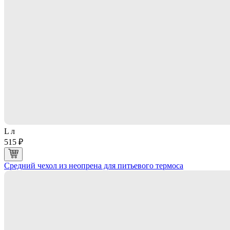
L л
515 ₽
Средний чехол из неопрена для питьевого термоса