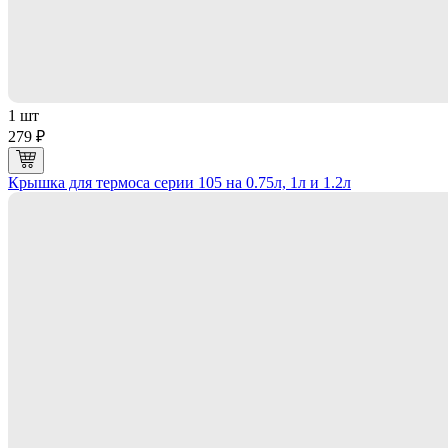
1 шт
279 ₽
Крышка для термоса серии 105 на 0.75л, 1л и 1.2л