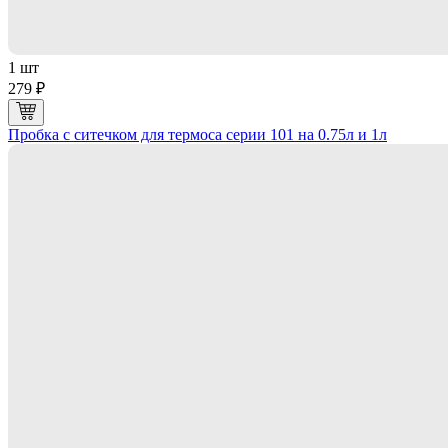
1 шт
279 ₽
Пробка с ситечком для термоса серии 101 на 0.75л и 1л