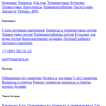
Новинки
Термосы
Для еды
Термокружки
Бутылки
Термосумки
Ланч-боксы
Термоконтейнеры
Аксессуары
Запчасти
Уценка -40%
Партнерам
Стать оптовым партнером
Термосы и термокружки оптом
Термосумки оптом
Термоконтейнеры оптом
Бутылки для
воды оптом
Корпоративные подарки
Личный кабинет
оптового партнера
+7 (495) 565-31-23
opt@rusarctica.ru
Помощь
Обращение по гарантии
Оплата и доставка
5 лет гарантии
Вопросы и ответы
Ремонт термосов
вопросы и ответы
оплата Долями
Узнать больше
Вакансии
Блог
Гравировка на термосах и термокружках
Где