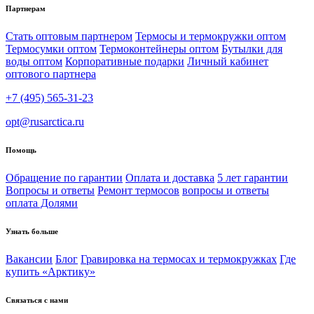
Партнерам
Стать оптовым партнером
Термосы и термокружки оптом
Термосумки оптом
Термоконтейнеры оптом
Бутылки для
воды оптом
Корпоративные подарки
Личный кабинет
оптового партнера
+7 (495) 565-31-23
opt@rusarctica.ru
Помощь
Обращение по гарантии
Оплата и доставка
5 лет гарантии
Вопросы и ответы
Ремонт термосов
вопросы и ответы
оплата Долями
Узнать больше
Вакансии
Блог
Гравировка на термосах и термокружках
Где
купить «Арктику»
Связаться с нами