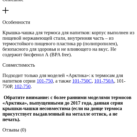
Особенности
Крышка-чашка для термоса для напитков: корпус выполнен из
пищевой нержавеющей стали, внутренняя часть – из
термостойкого пищевого пластика pp (полипропилен),
безопасного для здоровья и не влияющего на вкус. Не
содержит бисфенол А (BPA free).
Совместимость
Подходит только для моделей «Арктика»: к термосам для
напитков серии
101-750
, а также
101-750С
,
101-750А
, 101-
750Р,
102-750
.
Обратите внимание: с более ранними моделями термосов
«Арктика», выпущенными до 2017 года, данная серия
крышки-чашки несовместима (если на донце термоса
присутствует выдавленный на металле оттиск, а не
печать).
Отзывы (0)