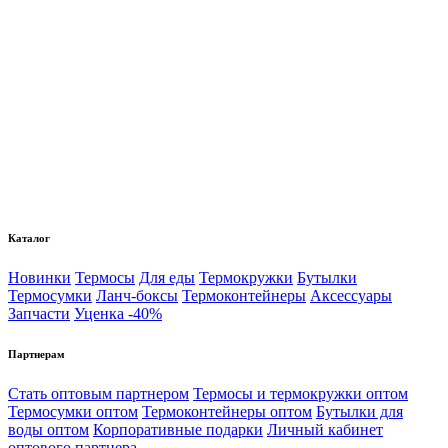
Каталог
Новинки
Термосы
Для еды
Термокружки
Бутылки
Термосумки
Ланч-боксы
Термоконтейнеры
Аксессуары
Запчасти
Уценка -40%
Партнерам
Стать оптовым партнером
Термосы и термокружки оптом
Термосумки оптом
Термоконтейнеры оптом
Бутылки для
воды оптом
Корпоративные подарки
Личный кабинет
оптового партнера