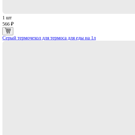
1 шт
566 ₽
Серый термочехол для термоса для еды на 1л