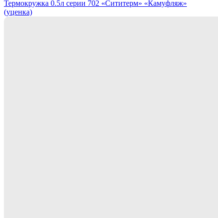
Термокружка 0.5л серии 702 «Сититерм» «Камуфляж»
(уценка)