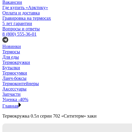
Вакансии
Где купить «Арктику»
Оплата и доставка
Гравировка на термосах
5 лет гарантии
Вопросы и ответы
8 (800) 555-36-01
Новинки
Термосы
Для еды
Термокружки
Бутылки
Термосумки
Ланч-боксы
Термоконтейнеры
Аксессуары
Запчасти
Уценка -40%
Главная
Термокружка 0.5л серии 702 «Сититерм» хаки