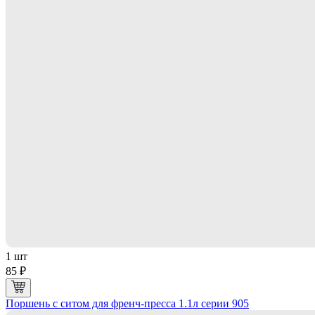
1 шт
85 ₽
Поршень с ситом для френч-пресса 1.1л серии 905