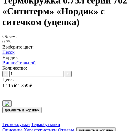
Термокружка 0.75л серии 702
«Сититерм» «Нордик» с
ситечком (уценка)
Объем:
0.75
Выберите цвет:
Песок
Нордик
Вишня
Стальной
Количество:
-
+
Цена:
1 115 ₽
1 859 ₽
добавить в корзину
Термокружки
Термобутылки
Описание
Характеристики
Отзывы
добавить в корзину