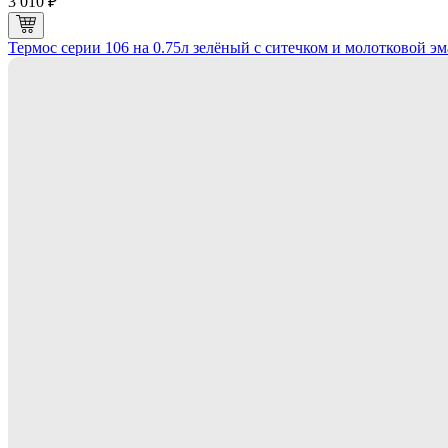
3 010 ₽
Термос серии 106 на 0.75л зелёный с ситечком и молотковой э