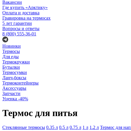
Вакансии
Где купить «Арктику»
Оплата и доставка
Гравировка на термосах
5 лет гарантии
Вопросы и ответы
8 (800) 555-36-01
Новинки
Термосы
Для еды
Термокружки
Бутылки
Термосумки
Ланч-боксы
Термоконтейнеры
Аксессуары
Запчасти
Уценка -40%
Термос для питья
Стеклянные термосы
0.35 л
0.5 л
0.75 л
1 л
1.2 л
Термос для на