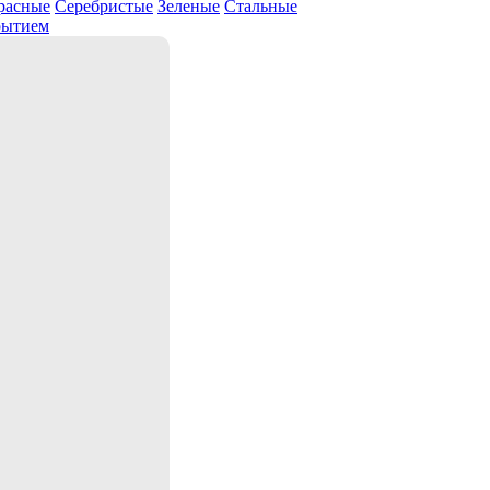
расные
Серебристые
Зеленые
Стальные
рытием