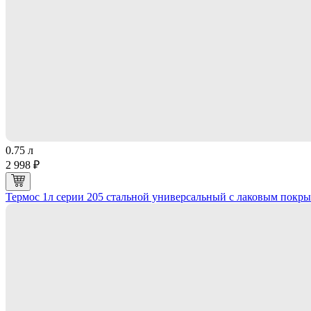
0.75 л
2 998 ₽
Термос 1л серии 205 стальной универсальный с лаковым покр