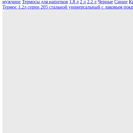
мужчине
Термосы для напитков
1.8 л
2 л
2.2 л
Черные
Синие
К
Термос 1.2л серии 205 стальной универсальный с лаковым пок